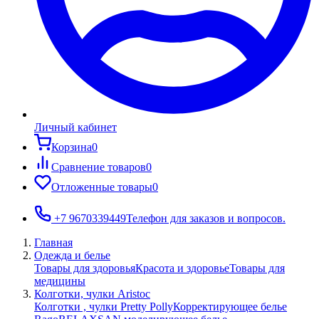
Личный кабинет
Корзина
0
Сравнение товаров
0
Отложенные товары
0
+7 9670339449
Телефон для заказов и вопросов.
Главная
Одежда и белье
Товары для здоровья
Красота и здоровье
Товары для
медицины
Колготки, чулки Aristoc
Колготки , чулки Pretty Polly
Корректирующее белье