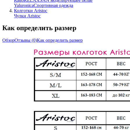
Rago
RELAXSAN моделирующее белье
Yaluroniсa
Спортивная одежда
Колготки Aristoc
Чулки Aristoc
Как определить размер
Обзор
Отзывы
(0)
Как определить размер