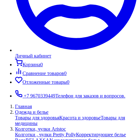
Личный кабинет
Корзина
0
Сравнение товаров
0
Отложенные товары
0
+7 9670339449
Телефон для заказов и вопросов.
Главная
Одежда и белье
Товары для здоровья
Красота и здоровье
Товары для
медицины
Колготки, чулки Aristoc
Колготки , чулки Pretty Polly
Корректирующее белье