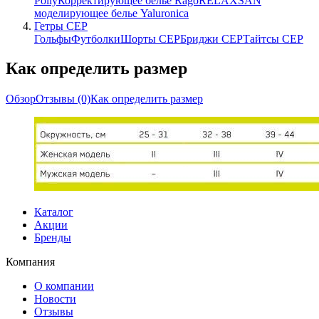
Polly
Корректирующее белье Rago
RELAXSAN
моделирующее белье Yaluroniсa
Гетры CEP
Гольфы
Футболки
Шорты CEP
Бриджи CEP
Тайтсы CEP
Как определить размер
Обзор
Отзывы
(0)
Как определить размер
Каталог
Акции
Бренды
Компания
О компании
Новости
Отзывы