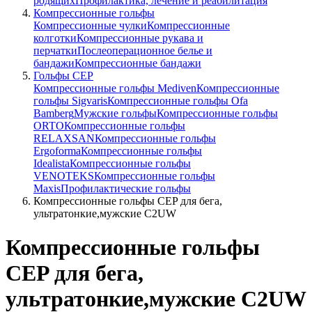
родящих
Профилактика, лечение и реабилитация
Компрессионные гольфы
Компрессионные чулки
Компрессионные
колготки
Компрессионные рукава и
перчатки
Послеоперационное белье и
бандажи
Компрессионные бандажи
Гольфы CEP
Компрессионные гольфы Mediven
Компрессионные
гольфы Sigvaris
Компрессионные гольфы Ofa
Bamberg
Мужские гольфы
Компрессионные гольфы
ORTO
Компрессионные гольфы
RELAXSAN
Компрессионные гольфы
Ergoforma
Компрессионные гольфы
Idealista
Компрессионные гольфы
VENOTEKS
Компрессионные гольфы
Maxis
Профилактические гольфы
Компрессионные гольфы CEP для бега,
ультратонкие,мужские C2UW
Компрессионные гольфы
CEP для бега,
ультратонкие,мужские C2UW