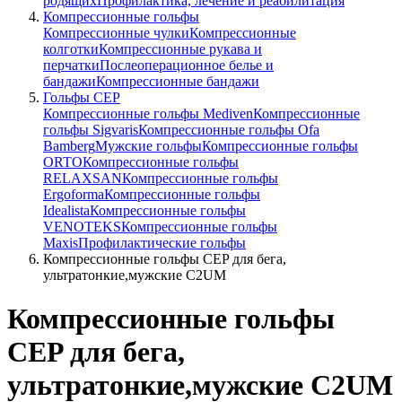
родящих
Профилактика, лечение и реабилитация
Компрессионные гольфы
Компрессионные чулки
Компрессионные
колготки
Компрессионные рукава и
перчатки
Послеоперационное белье и
бандажи
Компрессионные бандажи
Гольфы CEP
Компрессионные гольфы Mediven
Компрессионные
гольфы Sigvaris
Компрессионные гольфы Ofa
Bamberg
Мужские гольфы
Компрессионные гольфы
ORTO
Компрессионные гольфы
RELAXSAN
Компрессионные гольфы
Ergoforma
Компрессионные гольфы
Idealista
Компрессионные гольфы
VENOTEKS
Компрессионные гольфы
Maxis
Профилактические гольфы
Компрессионные гольфы CEP для бега,
ультратонкие,мужские C2UM
Компрессионные гольфы
CEP для бега,
ультратонкие,мужские C2UM