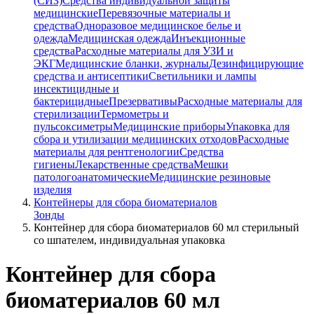
(СИЗ)
Средства индивидуальной защиты
медицинские
Перевязочные материалы и
средства
Одноразовое медицинское белье и
одежда
Медицинская одежда
Инъекционные
средства
Расходные материалы для УЗИ и
ЭКГ
Медицинские бланки, журналы
Дезинфицирующие
средства и антисептики
Светильники и лампы
инсектицидные и
бактерицидные
Презервативы
Расходные материалы для
стерилизации
Термометры и
пульсоксиметры
Медицинские приборы
Упаковка для
сбора и утилизации медицинских отходов
Расходные
материалы для рентгенологии
Средства
гигиены
Лекарственные средства
Мешки
патологоанатомические
Медицинские резиновые
изделия
Контейнеры для сбора биоматериалов
Зонды
Контейнер для сбора биоматериалов 60 мл стерильный
со шпателем, индивидуальная упаковка
Контейнер для сбора
биоматериалов 60 мл