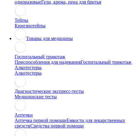
одноразовые
Гели, крема, пена для бритья
Тейпы
Кинезиотейпы
Товары для медицины
Госпитальный трикотаж
Приспособления для надевания
Госпитальный трикотаж
Алкотестеры
Алкотестеры
Диагностические экспресс-тесты
Медицинские тесты
Аптечки
Аптечка первой помощи
Емкости для лекарственных
средств
Средства первой помощи