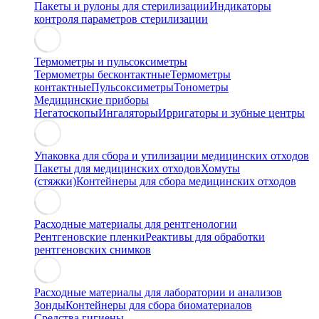
Пакеты и рулоны для стерилизации
Индикаторы
контроля параметров стерилизации
Термометры и пульсоксиметры
Термометры бесконтактные
Термометры
контактные
Пульсоксиметры
Тонометры
Медицинские приборы
Негатоскопы
Ингаляторы
Ирригаторы и зубные центры
Упаковка для сбора и утилизации медицинских отходов
Пакеты для медицинских отходов
Хомуты
(стяжки)
Контейнеры для сбора медицинских отходов
Расходные материалы для рентгенологии
Рентгеновские пленки
Реактивы для обработки
рентгеновских снимков
Расходные материалы для лаборатории и анализов
Зонды
Контейнеры для сбора биоматериалов
Средства гигиены