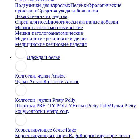
Подгузники для взрослых
Пеленки
Урологические
прокладки
Средства ухода за больными
Лекарственные средства
Спреи для носа
Биологически активные добавки
Мешки патологоанатомические
Мешки патологоанатомические
Медицинские резиновые изделия
Медицинские резиновые изделия
Одежда и белье
Колготки, чулки Aristoc
Чулки Aristoc
Колготки Aristoc
Колготки , чулки Pretty Polly
Шортики PRETTY POLLY
Носки Pretty Polly
Чулки Pretty
Polly
Колготки Pretty Polly
Корректирующее белье Rago
Корректирующая грация Rago
Корректирующие пояса