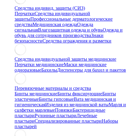
Средства индивид. защиты (СИЗ)
Перчатки
Средства индивидуальной
защиты
Профессиональные дерматологические
средства
Медицинская одежда
Одежда
сигнальная
Влагозащитная одежда и обувь
Одежда и
обувь для сотрудников производства
Знаки
безопасности
Средства ограждения и разметки
Средства индивидуальной защиты медицинские
Перчатки медицинские
Маски медицинские
одноразовые
Бахилы
Диспенсеры для бахил и пакетов
Перевязочные материалы и средства
Бинты медицинские
Бинты фиксирующие
Бинты
эластичные
Бинты гипсовые
Вата медицинская и
гигиеническая
Изделия из медицинской ваты
Марля и
салфетки марлевые
Повязки
Бактерицидные
пластыри
Рулонные пластыри
Лечебные
пластыри
Специализированные пластыри
Наборы
пластырей