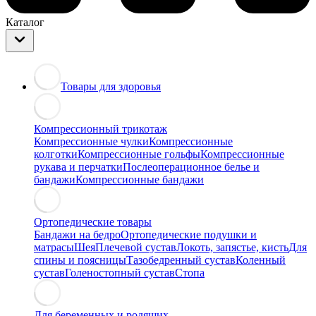
Каталог
Товары для здоровья
Компрессионный трикотаж
Компрессионные чулки
Компрессионные
колготки
Компрессионные гольфы
Компрессионные
рукава и перчатки
Послеоперационное белье и
бандажи
Компрессионные бандажи
Ортопедические товары
Бандажи на бедро
Ортопедические подушки и
матрасы
Шея
Плечевой сустав
Локоть, запястье, кисть
Для
спины и поясницы
Тазобедренный сустав
Коленный
сустав
Голеностопный сустав
Стопа
Для беременных и родящих