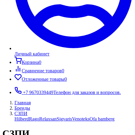
Личный кабинет
Корзина
0
Сравнение товаров
0
Отложенные товары
0
+7 9670339449
Телефон для заказов и вопросов.
Главная
Бренды
СЗПИ
Hilberd
Rago
Relaxsan
Sigvaris
Venoteks
Ofa bamberg
СЗПИ