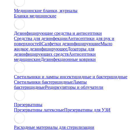
Медицинские бланки, журналы
Бланки медицинские
Дезинфицирующие средства и антисептики
Средства для дезинфекции
Антисептики для рук и
поверхностей
Салфетки дезинфицирующие
Мыло
жидкое дезинфицирующее
Дозаторы для
дезинфицирующих средств
Антисептики
медицинские
Дезинфекционные коврики
Светильники и лампы инсектицидные и бактерицидные
Светильники бактерицидные
Лампы
бактерицидные
Рециркуляторы и облучатели
Презервативы
Презервативы латексные
Презервативы для УЗИ
Расходные материалы для стерилизации