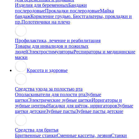
Изделия для беременных
Бандажи
послеродовые
Прокладки послеродовые
Майка
бандаж
Кормление грудью. Бюстгальтеры, прокладки и
пр.
Полотенчики на плечо
Профилактика, лечение и реабилитация
Товары для инвалидов и пожилых
людей
Электростимуляторы
Респираторы и медицинские
маски
Красота и здоровье
Средства ухода за полостью рта
Ополаскиватели для полости рта
Зубные
щетки
Электрические зубные щетки
Ирригаторы и
зубные центры
Насадки для щёток, ирригаторов
Зубные
щетки детские
Зубные пасты
Зубные пасты детские
Средства для бритья
Бритвенные станки
Сменные кассеты, лезвия
Станки