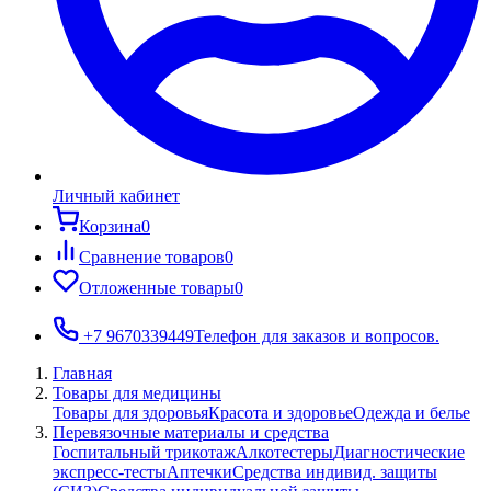
Личный кабинет
Корзина
0
Сравнение товаров
0
Отложенные товары
0
+7 9670339449
Телефон для заказов и вопросов.
Главная
Товары для медицины
Товары для здоровья
Красота и здоровье
Одежда и белье
Перевязочные материалы и средства
Госпитальный трикотаж
Алкотестеры
Диагностические
экспресс-тесты
Аптечки
Средства индивид. защиты