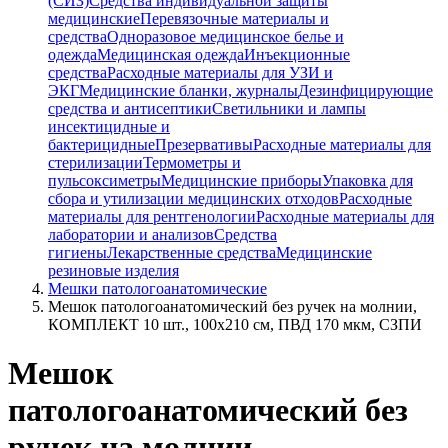
(СИЗ)
Средства индивидуальной защиты
медицинские
Перевязочные материалы и
средства
Одноразовое медицинское белье и
одежда
Медицинская одежда
Инъекционные
средства
Расходные материалы для УЗИ и
ЭКГ
Медицинские бланки, журналы
Дезинфицирующие
средства и антисептики
Светильники и лампы
инсектицидные и
бактерицидные
Презервативы
Расходные материалы для
стерилизации
Термометры и
пульсоксиметры
Медицинские приборы
Упаковка для
сбора и утилизации медицинских отходов
Расходные
материалы для рентгенологии
Расходные материалы для
лаборатории и анализов
Средства
гигиены
Лекарственные средства
Медицинские
резиновые изделия
Мешки патологоанатомические
Мешок патологоанатомический без ручек на молнии,
КОМПЛЕКТ 10 шт., 100x210 см, ПВД 170 мкм, СЗПИ
Мешок
патологоанатомический без
ручек на молнии,