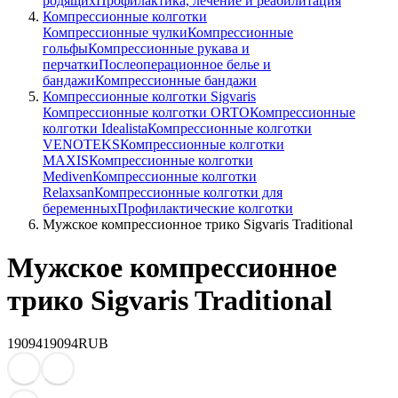
родящих
Профилактика, лечение и реабилитация
Компрессионные колготки
Компрессионные чулки
Компрессионные
гольфы
Компрессионные рукава и
перчатки
Послеоперационное белье и
бандажи
Компрессионные бандажи
Компрессионные колготки Sigvaris
Компрессионные колготки ORTO
Компрессионные
колготки Idealista
Компрессионные колготки
VENOTEKS
Компрессионные колготки
MAXIS
Компрессионные колготки
Mediven
Компрессионные колготки
Relaxsan
Компрессионные колготки для
беременных
Профилактические колготки
Мужское компрессионное трико Sigvaris Traditional
Мужское компрессионное
трико Sigvaris Traditional
19094
19094
RUB