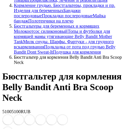
товары
Профилактика, лечение и реабилитация
Кормление грудью. Бюстгальтеры, прокладки и пр.
Изделия для беременных
Бандажи
послеродовые
Прокладки послеродовые
Майка
бандаж
Полотенчики на плечо
Бюстгальтеры для беременных и кормящих
Молокоотсос силиконовый
Топы и футболки для
кормящей мамы утягивающие Belly Bandit Mother
Tank
Милк снуды. Шарфы. Фартуки - для грудного
вскармливания
Подкладка от пота под грудью Belly
Bandit Dont Sweat-It
Подушка для кормления
Бюстгальтер для кормления Belly Bandit Anti Bra Scoop
Neck
Бюстгальтер для кормления
Belly Bandit Anti Bra Scoop
Neck
5100
5100
RUB