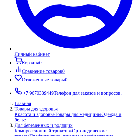
Личный кабинет
Корзина
0
Сравнение товаров
0
Отложенные товары
0
+7 9670339449
Телефон для заказов и вопросов.
Главная
Товары для здоровья
Красота и здоровье
Товары для медицины
Одежда и
белье
Для беременных и родящих
Компрессионный трикотаж
Ортопедические