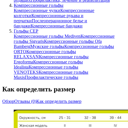
родящих
Профилактика, лечение и реабилитация
Компрессионные гольфы
Компрессионные чулки
Компрессионные
колготки
Компрессионные рукава и
перчатки
Послеоперационное белье и
бандажи
Компрессионные бандажи
Гольфы CEP
Компрессионные гольфы Mediven
Компрессионные
гольфы Sigvaris
Компрессионные гольфы Ofa
Bamberg
Мужские гольфы
Компрессионные гольфы
ORTO
Компрессионные гольфы
RELAXSAN
Компрессионные гольфы
Ergoforma
Компрессионные гольфы
Idealista
Компрессионные гольфы
VENOTEKS
Компрессионные гольфы
Maxis
Профилактические гольфы
Как определить размер
Обзор
Отзывы
(0)
Как определить размер