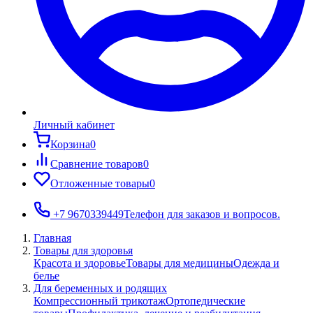
Личный кабинет
Корзина
0
Сравнение товаров
0
Отложенные товары
0
+7 9670339449
Телефон для заказов и вопросов.
Главная
Товары для здоровья
Красота и здоровье
Товары для медицины
Одежда и
белье
Для беременных и родящих
Компрессионный трикотаж
Ортопедические