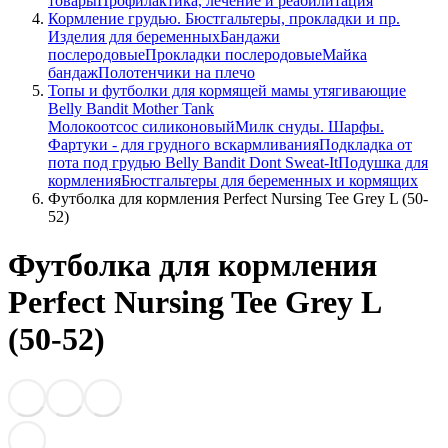
товары
Профилактика, лечение и реабилитация
Кормление грудью. Бюстгальтеры, прокладки и пр.
Изделия для беременных
Бандажи
послеродовые
Прокладки послеродовые
Майка
бандаж
Полотенчики на плечо
Топы и футболки для кормящей мамы утягивающие
Belly Bandit Mother Tank
Молокоотсос силиконовый
Милк снуды. Шарфы.
Фартуки - для грудного вскармливания
Подкладка от
пота под грудью Belly Bandit Dont Sweat-It
Подушка для
кормления
Бюстгальтеры для беременных и кормящих
Футболка для кормления Perfect Nursing Tee Grey L (50-
52)
Футболка для кормления
Perfect Nursing Tee Grey L
(50-52)