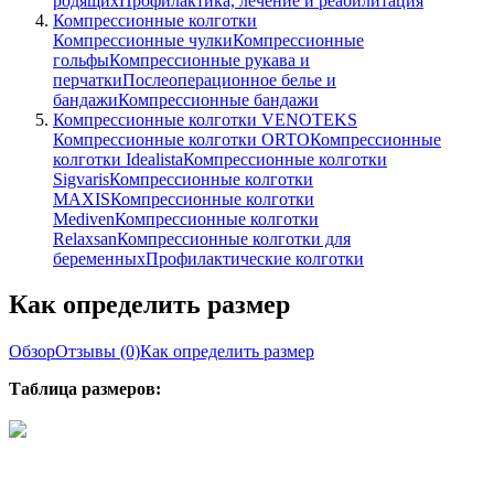
родящих
Профилактика, лечение и реабилитация
Компрессионные колготки
Компрессионные чулки
Компрессионные
гольфы
Компрессионные рукава и
перчатки
Послеоперационное белье и
бандажи
Компрессионные бандажи
Компрессионные колготки VENOTEKS
Компрессионные колготки ORTO
Компрессионные
колготки Idealista
Компрессионные колготки
Sigvaris
Компрессионные колготки
MAXIS
Компрессионные колготки
Mediven
Компрессионные колготки
Relaxsan
Компрессионные колготки для
беременных
Профилактические колготки
Как определить размер
Обзор
Отзывы
(0)
Как определить размер
Таблица размеров: