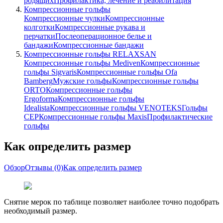
родящих
Профилактика, лечение и реабилитация
Компрессионные гольфы
Компрессионные чулки
Компрессионные
колготки
Компрессионные рукава и
перчатки
Послеоперационное белье и
бандажи
Компрессионные бандажи
Компрессионные гольфы RELAXSAN
Компрессионные гольфы Mediven
Компрессионные
гольфы Sigvaris
Компрессионные гольфы Ofa
Bamberg
Мужские гольфы
Компрессионные гольфы
ORTO
Компрессионные гольфы
Ergoforma
Компрессионные гольфы
Idealista
Компрессионные гольфы VENOTEKS
Гольфы
CEP
Компрессионные гольфы Maxis
Профилактические
гольфы
Как определить размер
Обзор
Отзывы
(0)
Как определить размер
Снятие мерок по таблице позволяет наиболее точно подобрать
необходимый размер.