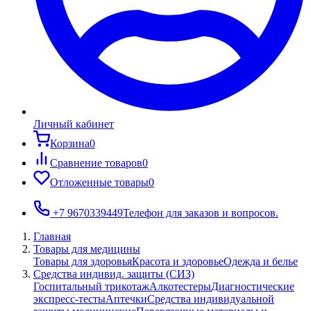
Личный кабинет
Корзина
0
Сравнение товаров
0
Отложенные товары
0
+7 9670339449
Телефон для заказов и вопросов.
Главная
Товары для медицины
Товары для здоровья
Красота и здоровье
Одежда и белье
Средства индивид. защиты (СИЗ)
Госпитальный трикотаж
Алкотестеры
Диагностические
экспресс-тесты
Аптечки
Средства индивидуальной