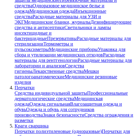
защиты медицинские
Перевязочные материалы и
средства
Одноразовое медицинское белье и
одежда
Медицинская одежда
Инъекционные
средства
Расходные материалы для УЗИ и
ЭКГ
Медицинские бланки, журналы
Дезинфицирующие
средства и антисептики
Светильники и лампы
инсектицидные и
бактерицидные
Презервативы
Расходные материалы для
стерилизации
Термометры и
пульсоксиметры
Медицинские приборы
Упаковка для
сбора и утилизации медицинских отходов
Расходные
материалы для рентгенологии
Расходные материалы для
лаборатории и анализов
Средства
гигиены
Лекарственные средства
Мешки
патологоанатомические
Медицинские резиновые
изделия
Перчатки
Средства индивидуальной защиты
Профессиональные
дерматологические средства
Медицинская
одежда
Одежда сигнальная
Влагозащитная одежда и
обувь
Одежда и обувь для сотрудников
производства
Знаки безопасности
Средства ограждения и
разметки
Краги сварщика
Перчатки полиэтиленовые (одноразовые)
Перчатки для