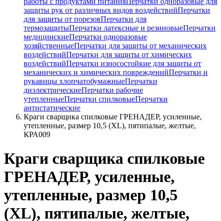
работы с продуктами питания
Перчатки одноразовые для
защиты рук от различных видов воздействий
Перчатки
для защиты от порезов
Перчатки для
термозащиты
Перчатки латексные и резиновые
Перчатки
медицинские
Перчатки одноразовые
хозяйственные
Перчатки для защиты от механических
воздействий
Перчатки для защиты от химических
воздействий
Перчатки износостойкие для защиты от
механических и химических повреждений
Перчатки и
рукавицы хлопчатобумажные
Перчатки
диэлектрические
Перчатки рабочие
утепленные
Перчатки спилковые
Перчатки
антистатические
Краги сварщика спилковые ГРЕНАДЕР, усиленные,
утепленные, размер 10,5 (XL), пятипалые, желтые,
КРА009
Краги сварщика спилковые
ГРЕНАДЕР, усиленные,
утепленные, размер 10,5
(XL), пятипалые, желтые,