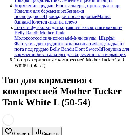
товары
Профилактика, лечение и реабилитация
Кормление грудью. Бюстгальтеры, прокладки и пр.
Изделия для беременных
Бандажи
послеродовые
Прокладки послеродовые
Майка
бандаж
Полотенчики на плечо
Топы и футболки для кормящей мамы утягивающие
Belly Bandit Mother Tank
Молокоотсос силиконовый
Милк снуды. Шарфы.
Фартуки - для грудного вскармливания
Подкладка от
пота под грудью Belly Bandit Dont Sweat-It
Подушка для
кормления
Бюстгальтеры для беременных и кормящих
Топ для кормления с компрессией Mother Tucker Tank
White L (50-54)
Топ для кормления с
компрессией Mother Tucker
Tank White L (50-54)
Отложить
Сравнить