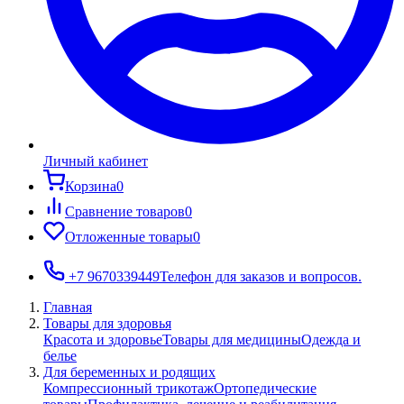
Личный кабинет
Корзина
0
Сравнение товаров
0
Отложенные товары
0
+7 9670339449
Телефон для заказов и вопросов.
Главная
Товары для здоровья
Красота и здоровье
Товары для медицины
Одежда и
белье
Для беременных и родящих
Компрессионный трикотаж
Ортопедические