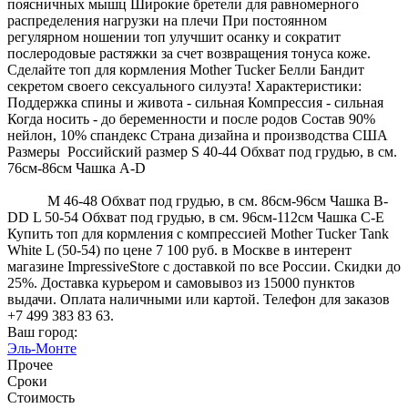
поясничных мышц Широкие бретели для равномерного
распределения нагрузки на плечи При постоянном
регулярном ношении топ улучшит осанку и сократит
послеродовые растяжки за счет возвращения тонуса коже.
Сделайте топ для кормления Mother Tucker Белли Бандит
секретом своего сексуального силуэта! Характеристики:
Поддержка спины и живота - сильная Компрессия - сильная
Когда носить - до беременности и после родов Состав 90%
нейлон, 10% спандекс Страна дизайна и производства США
Размеры Российский размер S 40-44 Обхват под грудью, в см.
76см-86см Чашка A-D
M 46-48 Обхват под грудью, в см. 86см-96см Чашка B-
DD L 50-54 Обхват под грудью, в см. 96см-112см Чашка C-E
Купить топ для кормления с компрессией Mother Tucker Tank
White L (50-54) по цене 7 100 руб. в Москве в интерент
магазине ImpressiveStore с доставкой по все России. Скидки до
25%. Доставка курьером и самовывоз из 15000 пунктов
выдачи. Оплата наличными или картой. Телефон для заказов
+7 499 383 83 63.
Ваш город:
Эль-Монте
Прочее
Сроки
Стоимость