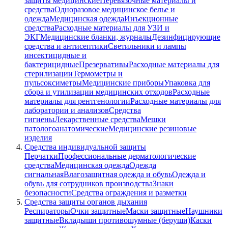
защиты медицинские
Перевязочные материалы и
средства
Одноразовое медицинское белье и
одежда
Медицинская одежда
Инъекционные
средства
Расходные материалы для УЗИ и
ЭКГ
Медицинские бланки, журналы
Дезинфицирующие
средства и антисептики
Светильники и лампы
инсектицидные и
бактерицидные
Презервативы
Расходные материалы для
стерилизации
Термометры и
пульсоксиметры
Медицинские приборы
Упаковка для
сбора и утилизации медицинских отходов
Расходные
материалы для рентгенологии
Расходные материалы для
лаборатории и анализов
Средства
гигиены
Лекарственные средства
Мешки
патологоанатомические
Медицинские резиновые
изделия
Средства индивидуальной защиты
Перчатки
Профессиональные дерматологические
средства
Медицинская одежда
Одежда
сигнальная
Влагозащитная одежда и обувь
Одежда и
обувь для сотрудников производства
Знаки
безопасности
Средства ограждения и разметки
Средства защиты органов дыхания
Респираторы
Очки защитные
Маски защитные
Наушники
защитные
Вкладыши противошумные (беруши)
Каски