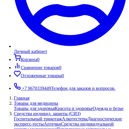
Личный кабинет
Корзина
0
Сравнение товаров
0
Отложенные товары
0
+7 9670339449
Телефон для заказов и вопросов.
Главная
Товары для медицины
Товары для здоровья
Красота и здоровье
Одежда и белье
Средства индивид. защиты (СИЗ)
Госпитальный трикотаж
Алкотестеры
Диагностические
экспресс-тесты
Аптечки
Средства индивидуальной