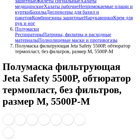
защитные
Жилеты сигнальные
Халаты
медицинские
Халаты рабочие
Непромокаемые плащи и
куртки
Бахилы
Диспенсеры для бахил и
пакетов
Комбинезоны защитные
Нарукавники
Крем для
рук и ног
Полумаски
Респираторы
Патроны, фильтры и расходные
материалы
Полнолицевые маски и противогазы
Полумаска фильтрующая Jeta Safety 5500P, обтюратор
термопласт, без фильтров, размер М, 5500P-M
Полумаска фильтрующая
Jeta Safety 5500P, обтюратор
термопласт, без фильтров,
размер М, 5500P-M